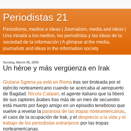
Periodistas 21
Periodismo, medios e ideas | Journalism, media and ideas |
Una mirada a los medios, los periodistas y las ideas de la
sociedad de la información | A glimpse at the media,
journalists and ideas in the information society
Sunday, March 06, 2005
Un héroe y más vergüenza en Irak
Giulana Sgrena ya está en Roma
tras ser tiroteada por el
ejército norteamericano cuando se acercaba al aeropuerto
de Bagdad.
Nicola Calipari
, el agente italiano que la liberó
de sus raptores árabes tras más de un mes de secuestro
está muerto por
fuego amigo
en un episodio tenebroso que
vuelve a revelar la
paranoia de las tropas norteamericanas
,
el caos de la ocupación de Irak, y el
desprecio a la vida y el
trabajo de los periodistas extranjeros
por las tropas
norteamericanas.