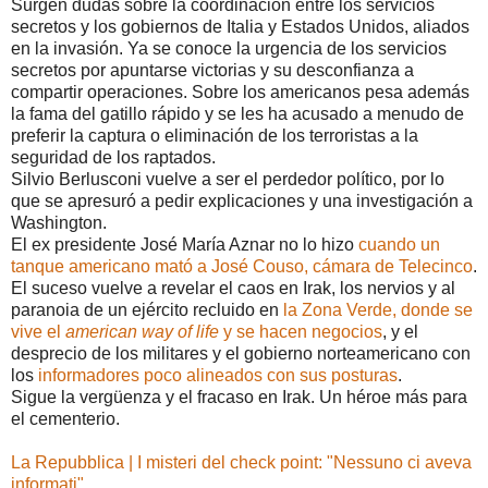
Surgen dudas sobre la coordinación entre los servicios
secretos y los gobiernos de Italia y Estados Unidos, aliados
en la invasión. Ya se conoce la urgencia de los servicios
secretos por apuntarse victorias y su desconfianza a
compartir operaciones. Sobre los americanos pesa además
la fama del gatillo rápido y se les ha acusado a menudo de
preferir la captura o eliminación de los terroristas a la
seguridad de los raptados.
Silvio Berlusconi vuelve a ser el perdedor político, por lo
que se apresuró a pedir explicaciones y una investigación a
Washington.
El ex presidente José María Aznar no lo hizo
cuando un
tanque americano mató a José Couso, cámara de Telecinco
.
El suceso vuelve a revelar el caos en Irak, los nervios y al
paranoia de un ejército recluido en
la Zona Verde, donde se
vive el
american way of life
y se hacen negocios
, y el
desprecio de los militares y el gobierno norteamericano con
los
informadores poco alineados con sus posturas
.
Sigue la vergüenza y el fracaso en Irak. Un héroe más para
el cementerio.
La Repubblica | I misteri del check point: "Nessuno ci aveva
informati"